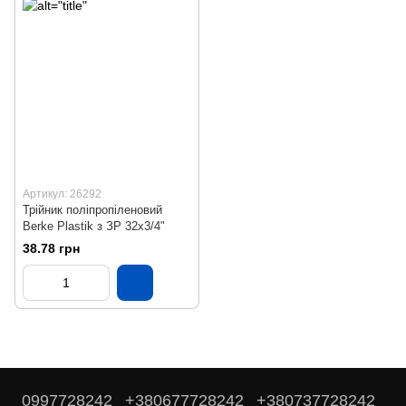
Артикул: 26292
Трійник поліпропіленовий
Berke Plastik з ЗР 32х3/4"
38.78 грн
0997728242
+380677728242
+380737728242