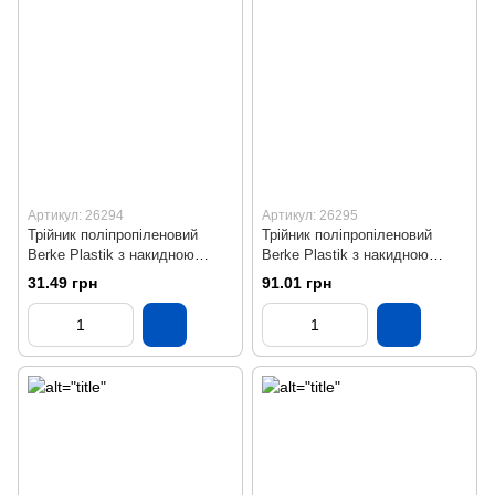
Артикул: 26294
Артикул: 26295
Трійник поліпропіленовий
Трійник поліпропіленовий
Berke Plastik з накидною
Berke Plastik з накидною
гайкою 20х1/2"
гайкою 20х3/4 "
31.49 грн
91.01 грн