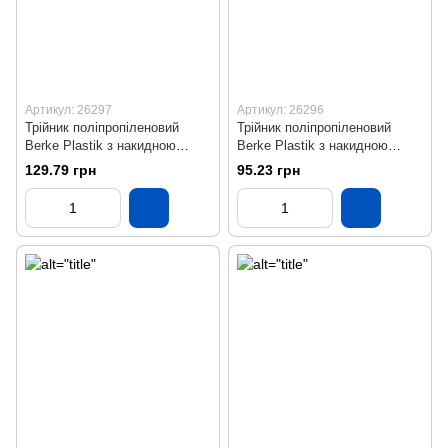
Артикул: 26297
Артикул: 26296
Трійник поліпропіленовий
Трійник поліпропіленовий
Berke Plastik з накидною
Berke Plastik з накидною
гайкою 25х1"
гайкою 25х3/4"
129.79 грн
95.23 грн