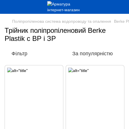
Поліпропіленова система водопроводу та опалення
Berke Pl
Трійник поліпропіленовий Berke
Plastik с ВР і ЗР
Фільтр
За популярністю