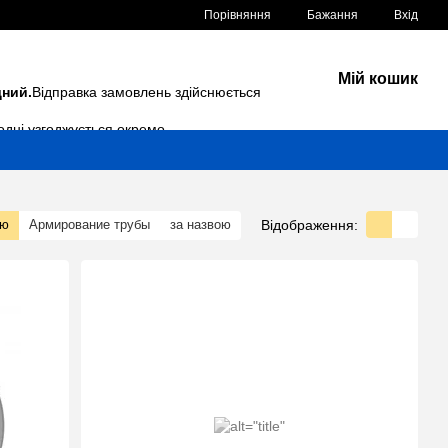
Порівняння
Бажання
Вхід
Мій кошик
дний.
Відправка замовлень здійснюється
одні узгоджується окремо.
Відображення:
тю
Армирование трубы
за назвою