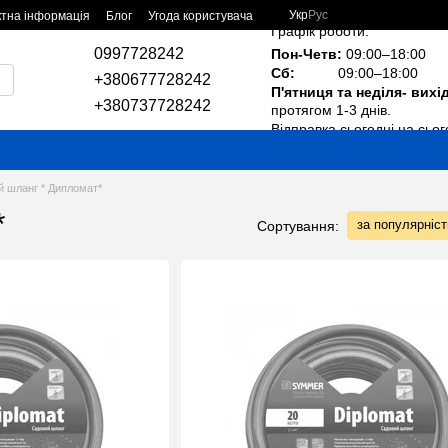
Укр
Рус
ктна інформація
Блог
Угода користувача
Графік роботи:
0997728242
Пон-Четв:
09:00–18:00
Сб:
09:00–18:00
+380677728242
П'ятниця та неділя- вихі
+380737728242
протягом 1-3 днів.
Відправка сьогодні на сьог
 шланг * Дипломат*
*
за популярніс
Сортування: