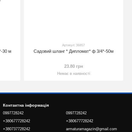
Артикул: 36857
*-30 м
Садовий шланг * Дипломат* ф 3/4*-50м
23.80 грн
Немає в наявності
Контактна інформація
0997728242
0997728242
+380677728242
+380677728242
+380737728242
armaturamagazin@gmail.com