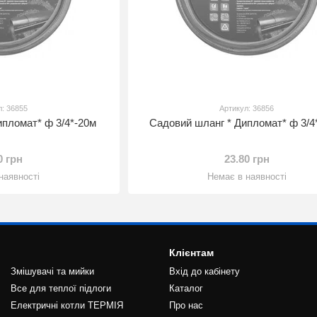
л: 36855
Артикул: 36856
ипломат* ф 3/4*-20м
Садовий шланг * Дипломат* ф 3/4
0 грн
23.80 грн
наявності
Немає в наявності
Клієнтам
Змішувачі та мийки
Вхід до кабінету
Все для теплої підлоги
Каталог
Електричні котли ТЕРМІЯ
Про нас