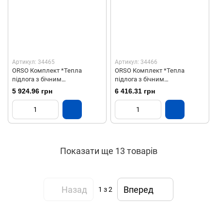
Артикул: 34465
Артикул: 34466
ORSO Комплект *Тепла
ORSO Комплект *Тепла
підлога з бічним
підлога з бічним
підключенням НЕРЖ 7
підключенням НЕРЖ 8
5 924.96 грн
6 416.31 грн
контурів
контурів
Показати ще 13 товарів
Назад
Вперед
1
з 2