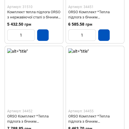
Артикул: 31510
Артикул: 34451
Комплект тепла підлога ORSO
ORSO Комплект *Тепла
з нержавіючої сталі з бічним
підлога з бічним
підключенням на 6 виходів
підключенням
5 432.50 грн
6 585.58 грн
ЛАТУНЬ+ХРОМ 7 контурів
Артикул: 34452
Артикул: 34455
ORSO Комплект *Тепла
ORSO Комплект *Тепла
підлога з бічним
підлога з бічним
підключенням
підключенням
7 788.85 грн
8 463.70 грн