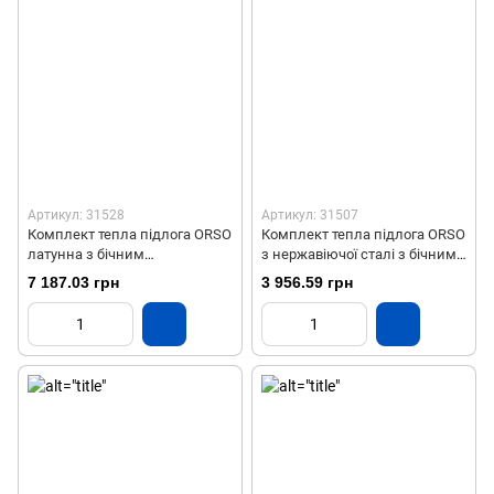
Артикул: 31528
Артикул: 31507
Комплект тепла підлога ORSO
Комплект тепла підлога ORSO
латунна з бічним
з нержавіючої сталі з бічним
підключенням на 8 виходів
підключенням на 3 виходи
7 187.03 грн
3 956.59 грн