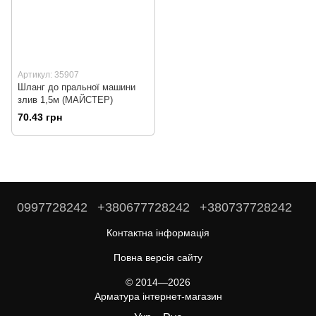
Артикул: 35907
Шланг до пральної машини
злив 1,5м (МАЙСТЕР)
70.43 грн
0997728242
+380677728242
+380737728242
Контактна інформація
Повна версія сайту
© 2014—2026
Арматура інтернет-магазин