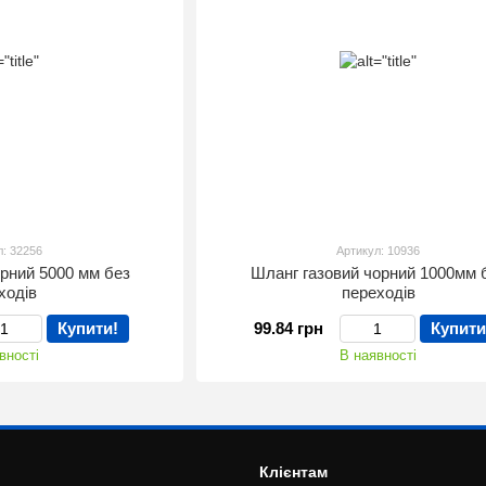
л: 32256
Артикул: 10936
орний 5000 мм без
Шланг газовий чорний 1000мм 
ходів
переходів
Купити!
99.84 грн
Купити
вності
В наявності
Клієнтам