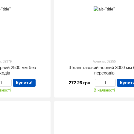
л: 32379
Артикул: 32255
орний 2500 мм без
Шланг газовий чорний 3000 мм 
ходів
переходів
Купити!
272.26 грн
Купит
вності
В наявності