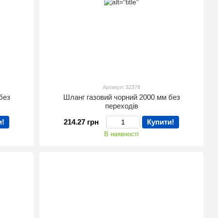
Артикул: 32378
без
Шланг газовий чорний 2000 мм без
переходів
и!
214.27 грн
Купити!
В наявності