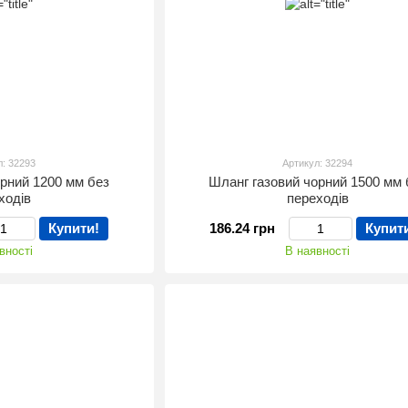
л: 32293
Артикул: 32294
орний 1200 мм без
Шланг газовий чорний 1500 мм 
ходів
переходів
Купити!
186.24 грн
Купит
вності
В наявності