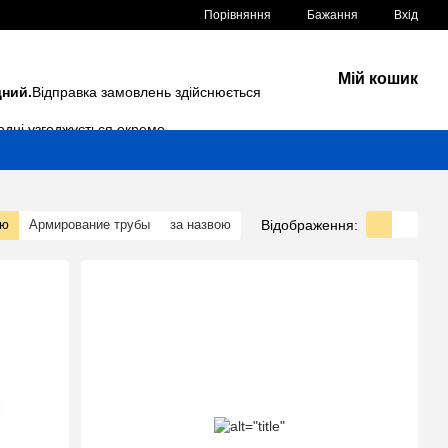
Порівняння
Бажання
Вхід
Мій кошик
дний.
Відправка замовлень здійснюється
одні узгоджується окремо.
Відображення:
тю
Армирование трубы
за назвою