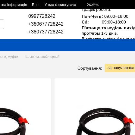
Укр
Рус
ктна інформація
Блог
Угода користувача
Графік роботи:
0997728242
Пон-Четв:
09:00–18:00
Сб:
09:00–18:00
+380677728242
П'ятниця та неділя- вихі
+380737728242
протягом 1-3 днів.
Відправка сьогодні на сьог
крани, муфти
Шланг газовий чорний
за популярніс
Сортування: