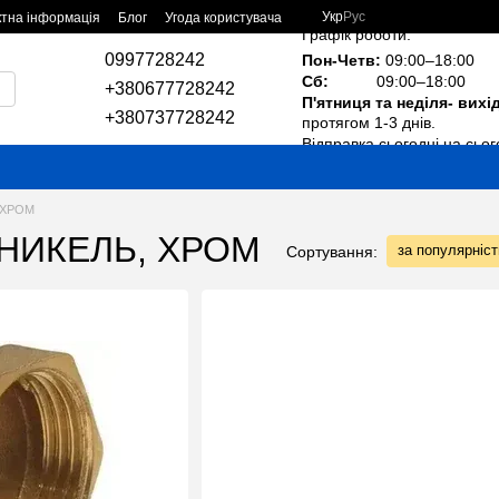
Укр
Рус
ктна інформація
Блог
Угода користувача
Графік роботи:
0997728242
Пон-Четв:
09:00–18:00
Сб:
09:00–18:00
+380677728242
П'ятниця та неділя- вихі
+380737728242
протягом 1-3 днів.
Відправка сьогодні на сьог
, ХРОМ
и НИКЕЛЬ, ХРОМ
за популярніс
Сортування: