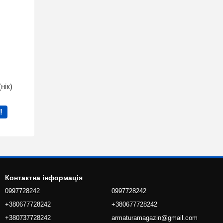
нік)
!
Контактна інформація
0997728242
0997728242
+380677728242
+380677728242
+380737728242
armaturamagazin@gmail.com