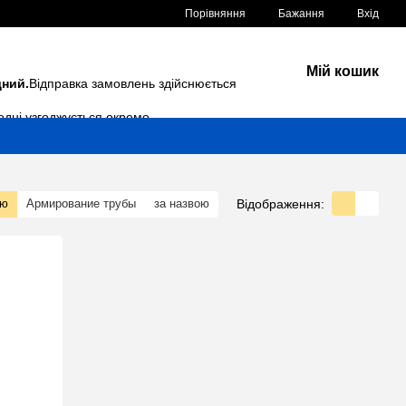
Порівняння
Бажання
Вхід
Мій кошик
дний.
Відправка замовлень здійснюється
одні узгоджується окремо.
Відображення:
тю
Армирование трубы
за назвою