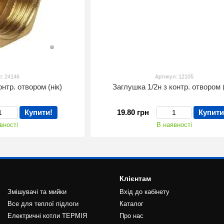
л: 24146
Артикул: 12105
онтр. отвором (нік)
Заглушка 1/2н з контр. отвором (
Купити!
19.80 грн
Купити
вності
В наявності
Клієнтам
Змішувачі та мийки
Вхід до кабінету
Все для теплої підлоги
Каталог
Електричні котли ТЕРМІЯ
Про нас