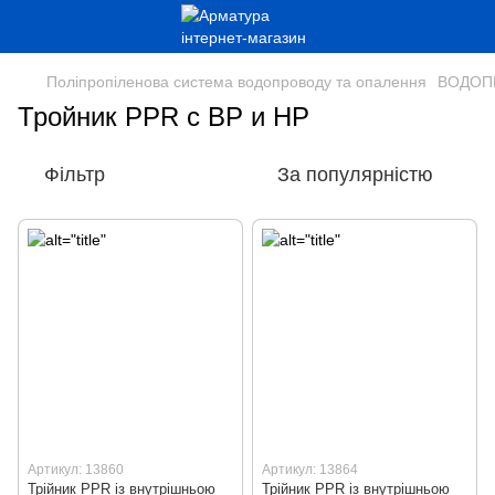
Поліпропіленова система водопроводу та опалення
ВОДОПР
Тройник PPR с ВР и НР
Фільтр
За популярністю
Артикул: 13860
Артикул: 13864
Трійник PPR із внутрішньою
Трійник PPR із внутрішньою