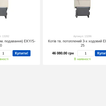
л: 13282
Артикул: 13286
ом. подавання) EKY/S-
Котів тв. потоплений 3-х ходовий 
30
25
Купити!
46 080.00 грн
Купи
вності
В наявності