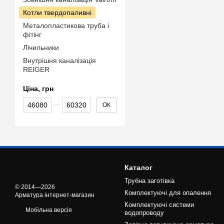
Котли твердопаливні
Металопластикова труба і
фітінг
Лічильники
Внутрішня каналізація
REIGER
Ціна, грн
Від Ціна, грн
До Ціна, грн
ОК
Каталог
Трубна заготівка
© 2014—2026
Комплектуючі для опалення
Арматура інтернет-магазин
Комплектуючі системи
Мобільна версія
водопроводу