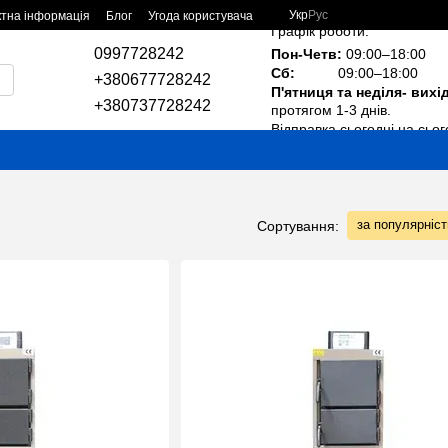
Укр
Рус
ктна інформація
Блог
Угода користувача
Графік роботи:
0997728242
Пон-Четв:
09:00–18:00
Сб:
09:00–18:00
+380677728242
П'ятниця та неділя- вихі
+380737728242
протягом 1-3 днів.
Відправка сьогодні на сьог
за популярніс
Сортування: