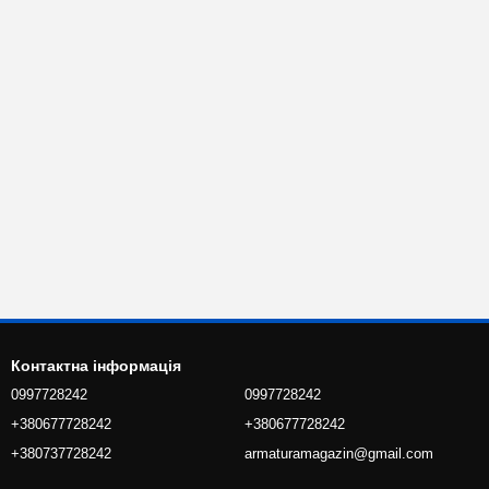
Контактна інформація
0997728242
0997728242
+380677728242
+380677728242
+380737728242
armaturamagazin@gmail.com