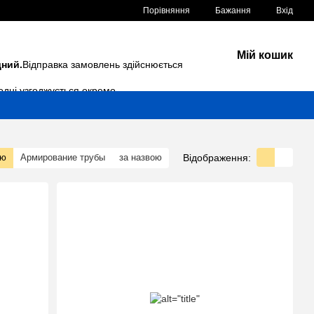
Порівняння
Бажання
Вхід
Мій кошик
дний.
Відправка замовлень здійснюється
одні узгоджується окремо.
Відображення:
тю
Армирование трубы
за назвою