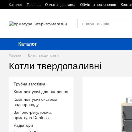
Перейти до основного контенту
Каталог
Про нас
Оплата і доставка
Обмін та повернення
Конта
Каталог
Головна
Котли твердопаливні
Котли твердопаливні
Трубна заготівка
Комплектуючі для опалення
Комплектуючі системи
водопроводу
Запірно-регулююча
арматура Danfoss
Радіатори