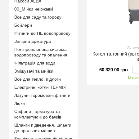
Насоси ALBA
00_Мійки неіржавкі
Все для саду та городу
Бойлери
Фітинги до ПЕ водопроводу
Запірна арматура
Артику
Поліпропіленова система
Котел тв.топний (авт
водопроводу та опалення
Фільтрація для води
60 320.00 грн
Змішувачі та мийки
В ная
Все для теплої підлоги
Електричні котли ТЕРМІЯ
Латунні і хромовані фітинги
Люки
Сифони , арматура та
комплектуючі до бачків
Шланги підведення, шланги
до пральних машин
Зовнішня каналізація Valrom