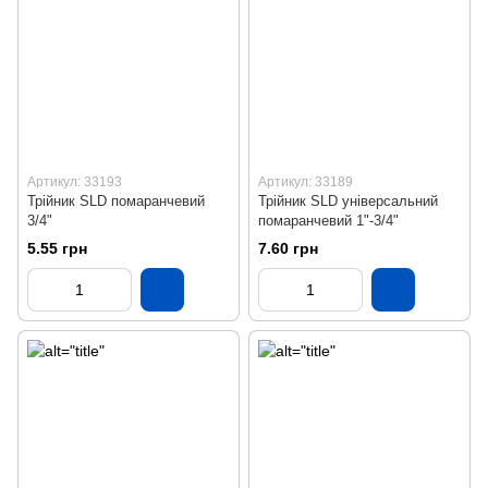
Артикул: 33193
Артикул: 33189
Трійник SLD помаранчевий
Трійник SLD універсальний
3/4"
помаранчевий 1"-3/4"
5.55 грн
7.60 грн