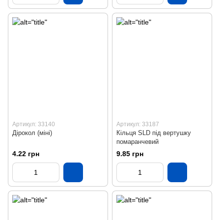
Артикул: 33140
Артикул: 33187
Дірокол (міні)
Кільця SLD під вертушку
помаранчевий
4.22 грн
9.85 грн