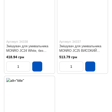
Артикул: 34338
Артикул: 34337
Змішувач для умивальника
Змішувач для умивальника
MONRO JC24 White, без
MONRO JC25 ВИСОКИЙ
підведення
White, без підводки
418.94 грн
513.79 грн