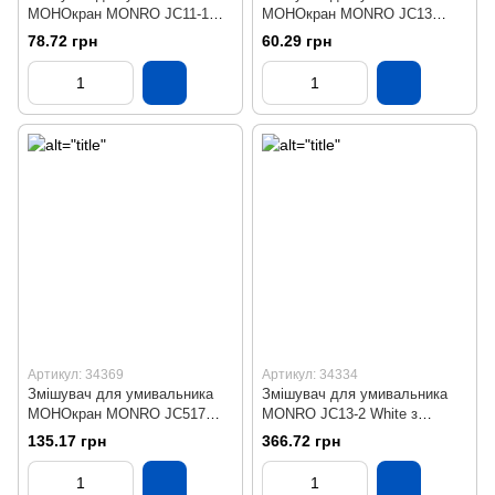
МОНОкран MONRO JC11-1
МОНОкран MONRO JC13
White (білий)
White (білий)
78.72 грн
60.29 грн
Артикул: 34369
Артикул: 34334
Змішувач для умивальника
Змішувач для умивальника
МОНОкран MONRO JC517
MONRO JC13-2 White з
White
дозатором, без підведення
135.17 грн
366.72 грн