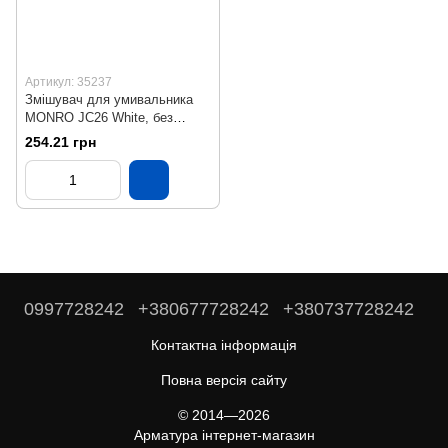
Артикул: 35237
Змішувач для умивальника
MONRO JC26 White, без
підведення
254.21 грн
0997728242
+380677728242
+380737728242
Контактна інформація
Повна версія сайту
© 2014—2026
Арматура інтернет-магазин