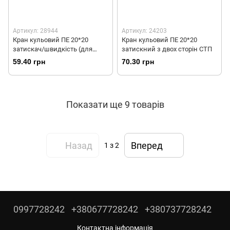
Артикул: 28944
Артикул: 24203
Кран кульовий ПЕ 20*20
Кран кульовий ПЕ 20*20
затискач/швидкість (для
затискний з двох сторін СТП
гардену) ENOTHERM
59.40 грн
70.30 грн
Показати ще 9 товарів
Назад
Вперед
1
з 2
0997728242
+380677728242
+380737728242
Контактна інформація