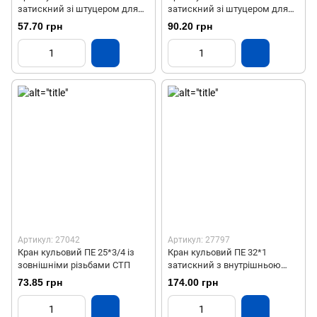
затискний зі штуцером для
затискний зі штуцером для
шлангу
шлангу
57.70 грн
90.20 грн
Артикул: 27042
Артикул: 27797
Кран кульовий ПЕ 25*3/4 із
Кран кульовий ПЕ 32*1
зовнішніми різьбами СТП
затискний з внутрішньою
різьбою СТП
73.85 грн
174.00 грн