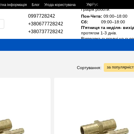
Укр
Рус
ктна інформація
Блог
Угода користувача
Графік роботи:
0997728242
Пон-Четв:
09:00–18:00
Сб:
09:00–18:00
+380677728242
П'ятниця та неділя- вихі
+380737728242
протягом 1-3 днів.
Відправка сьогодні на сьог
за популярніс
Сортування: