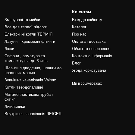
Клієнтам
Змішувачі та мийки
Вхід до кабінету
Все для теплої підлоги
Каталог
Електричні котли ТЕРМІЯ
Про нас
Латунні і хромовані фітинги
Оплата і доставка
Люки
Обмін та повернення
Сифони , арматура та
Контактна інформація
комплектуючі до бачків
Блог
Шланги підведення, шланги до
Угода користувача
пральних машин
Зовнішня каналізація Valrom
Ми в соцмережах
Котли твердопаливні
Металопластикова труба і
фітінг
Лічильники
Внутрішня каналізація REIGER