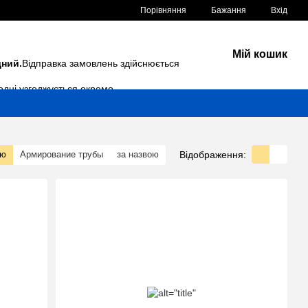
Порівняння
Бажання
Вхід
Мій кошик
дний.
Відправка замовлень здійснюється
одні узгоджується окремо.
Відображення:
тю
Армирование трубы
за назвою