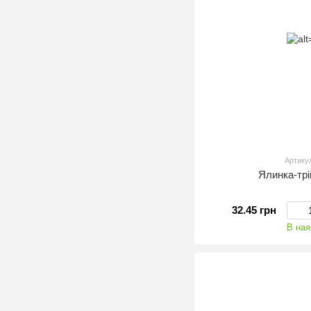
Артику
Ялинка-тр
32.45 грн
В ная