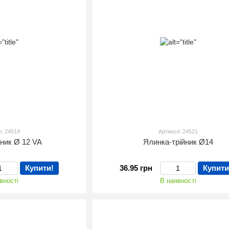
л: 24514
Артикул: 24521
йник Ø 12 VA
Ялинка-трійник Ø14
Купити!
36.95 грн
Купити
вності
В наявності