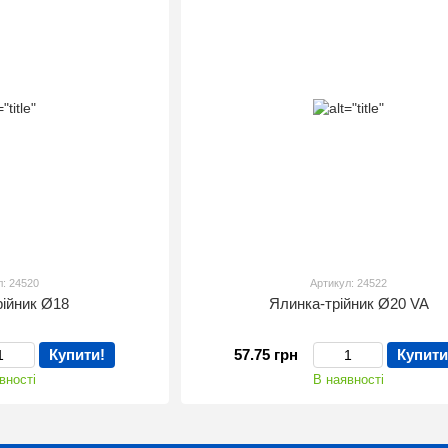
л: 24520
Артикул: 24522
рійник Ø18
Ялинка-трійник Ø20 VA
Купити!
57.75 грн
Купити
вності
В наявності