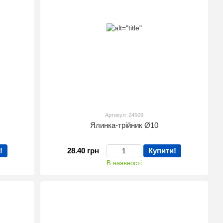
Артикул: 24509
Ялинка-трійник Ø10
!
28.40 грн
Купити!
В наявності