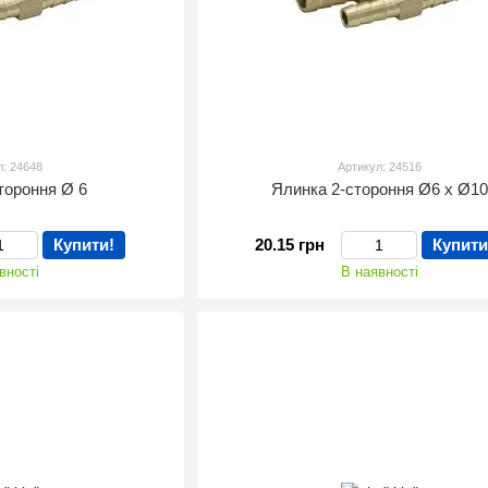
л: 24648
Артикул: 24516
тороння Ø 6
Ялинка 2-стороння Ø6 х Ø1
Купити!
20.15 грн
Купити
вності
В наявності