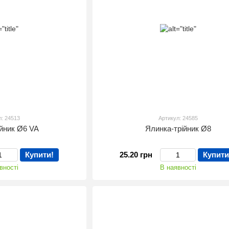
л: 24513
Артикул: 24585
ійник Ø6 VA
Ялинка-трійник Ø8
Купити!
25.20 грн
Купити
вності
В наявності