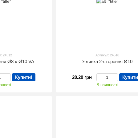
л: 24512
Артикул: 24510
ння Ø8 х Ø10 VA
Ялинка 2-стороння Ø10
Купити!
20.20 грн
Купити
вності
В наявності