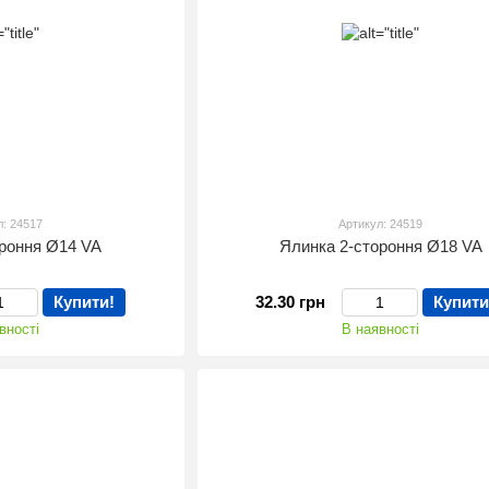
л: 24517
Артикул: 24519
ороння Ø14 VA
Ялинка 2-стороння Ø18 VA
Купити!
32.30 грн
Купити
вності
В наявності