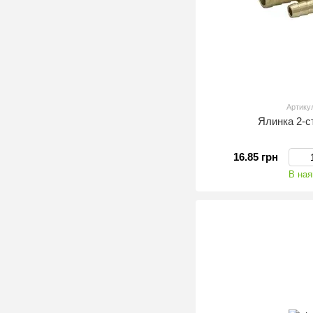
Артику
Ялинка 2-с
16.85 грн
В ная