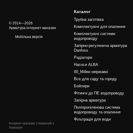
Каталог
Трубна заготівка
© 2014—2026
Комплектуючі для опалення
Арматура інтернет-магазин
Комплектуючі системи
Мобільна версія
водопроводу
Запірно-регулююча арматура
Danfoss
Радіатори
Насоси ALBA
00_Мійки неіржавкі
Все для саду та городу
Бойлери
Фітинги до ПЕ водопроводу
Запірна арматура
Поліпропіленова система
водопроводу та опалення
Фільтрація для води
Інтернет-магазин створений з
Хорошоп