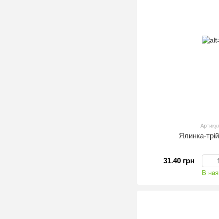
Артику
Ялинка-трі
31.40 грн
В ная