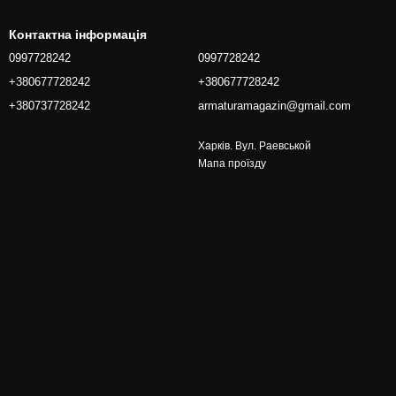
Контактна інформація
0997728242
0997728242
+380677728242
+380677728242
+380737728242
armaturamagazin@gmail.com
Харків. Вул. Раевськой
Мапа проїзду