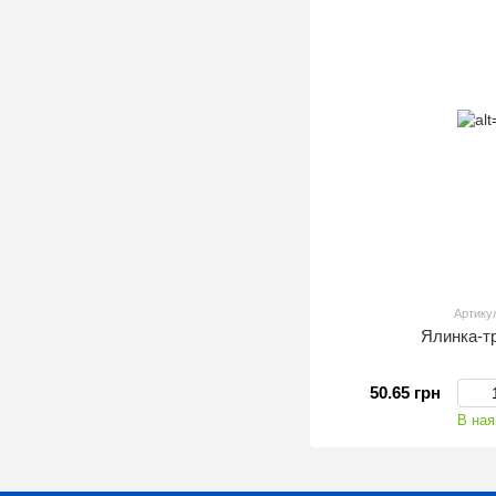
Артику
Ялинка-т
50.65 грн
В ная