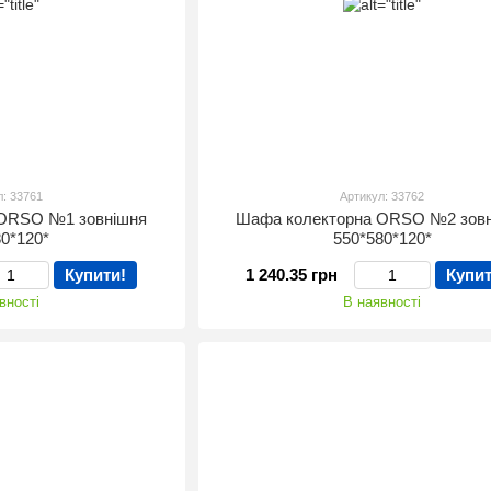
л: 33761
Артикул: 33762
 ORSO №1 зовнішня
Шафа колекторна ORSO №2 зов
80*120*
550*580*120*
Купити!
1 240.35 грн
Купит
вності
В наявності