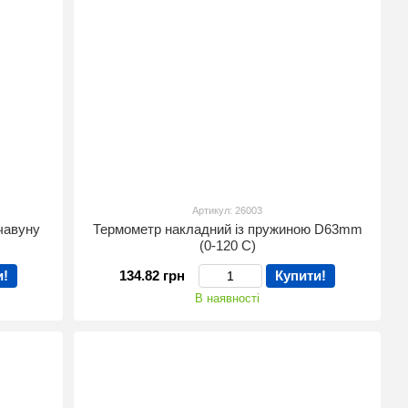
Артикул: 26003
чавуну
Термометр накладний із пружиною D63mm
(0-120 С)
и!
134.82 грн
Купити!
В наявності