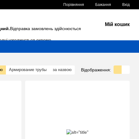
Порівняння
Бажання
Вхід
Мій кошик
дний.
Відправка замовлень здійснюється
одні узгоджується окремо.
Відображення:
тю
Армирование трубы
за назвою