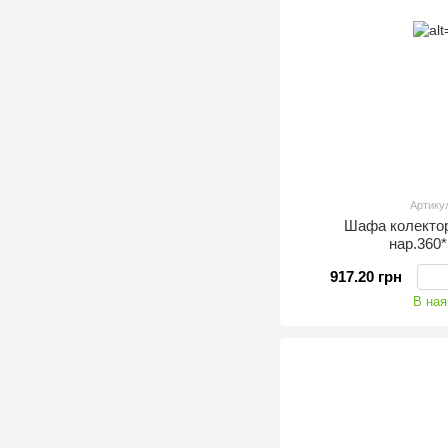
Артику
Шафа колект
нар.360
917.20 грн
В ная