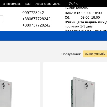
Укр
Рус
ктна інформація
Блог
Угода користувача
Графік роботи:
0997728242
Пон-Четв:
09:00–18:00
Сб:
09:00–18:00
+380677728242
П'ятниця та неділя- вихі
+380737728242
протягом 1-3 днів.
Відправка сьогодні на сьог
за популярніс
Сортування: