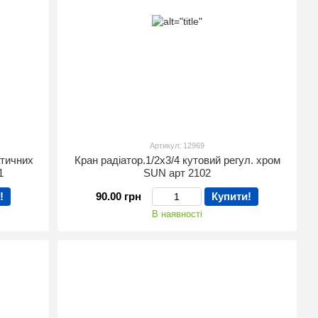
Артикул: 12969
атичних
Кран радіатор.1/2х3/4 кутовий регул. хром
1
SUN арт 2102
!
90.00 грн
Купити!
В наявності