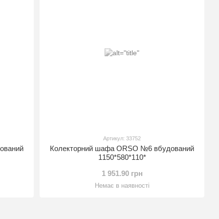
Артикул: 33752
ований
Колекторний шафа ORSO №6 вбудований
1150*580*110*
1 951.90 грн
Немає в наявності