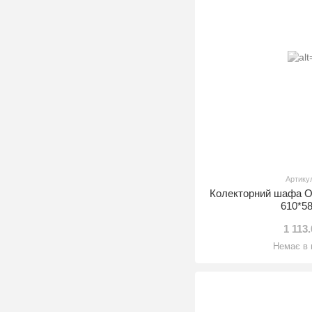
Артику
Колекторний шафа 
610*5
1 113
Немає в 