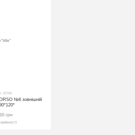
л: 33766
 ORSO №6 зовнішній
80*120*
.20 грн
наявності