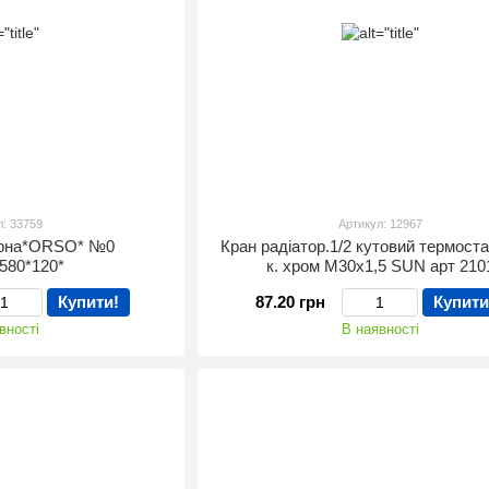
л: 33759
Артикул: 12967
орна*ORSO* №0
Кран радіатор.1/2 кутовий термост
*580*120*
к. хром М30х1,5 SUN арт 210
Купити!
87.20 грн
Купити
вності
В наявності