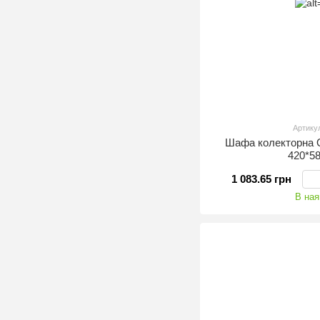
Артику
Шафа колекторна
420*5
1 083.65 грн
В ная