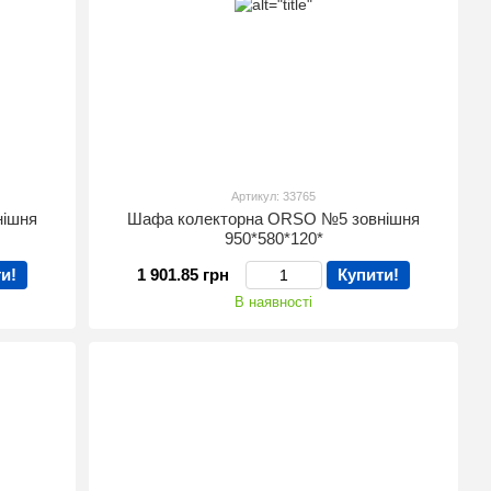
Артикул: 33765
нішня
Шафа колекторна ORSO №5 зовнішня
950*580*120*
и!
1 901.85 грн
Купити!
В наявності