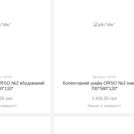
л: 33748
Артикул: 33763
ORSO №2 вбудований
Колекторний шафа ORSO №3 зовн
80*110*
700*580*120*
.05 грн
1 418.25 грн
наявності
Немає в наявності