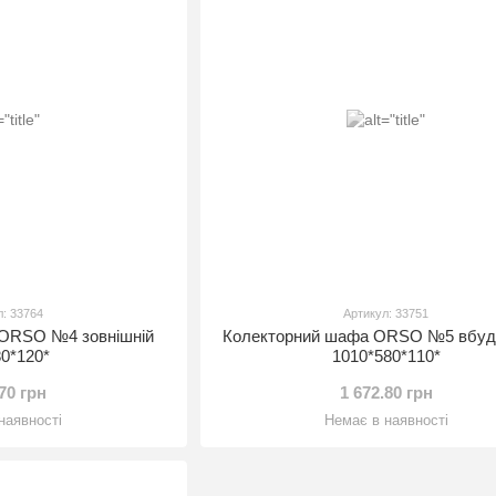
л: 33764
Артикул: 33751
 ORSO №4 зовнішній
Колекторний шафа ORSO №5 вбуд
80*120*
1010*580*110*
.70 грн
1 672.80 грн
наявності
Немає в наявності