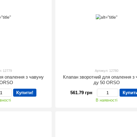
л: 12779
Артикул: 12780
ля опалення з чавуну
Клапан зворотний для опалення з 
0 ORSO
ду 50 ORSO
Купити!
561.79 грн
Купит
вності
В наявності