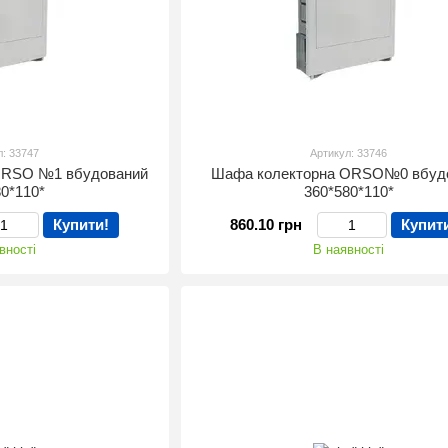
л: 33747
Артикул: 33746
ORSO №1 вбудований
Шафа колекторна ORSO№0 вбуд
80*110*
360*580*110*
Купити!
860.10 грн
Купит
вності
В наявності