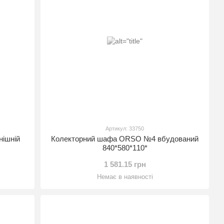
Артикул: 33750
ішній
Колекторний шафа ORSO №4 вбудований
840*580*110*
1 581.15 грн
Немає в наявності