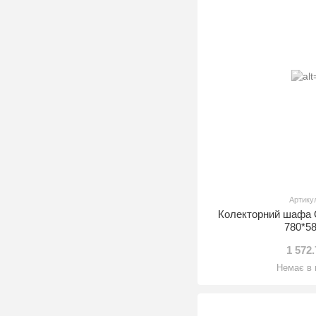
Артику
Колекторний шафа
780*5
1 572
Немає в 