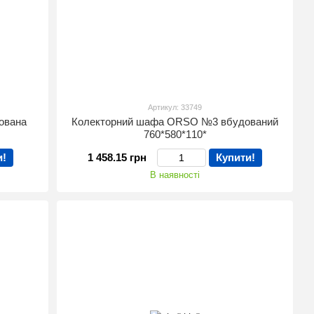
Артикул: 33749
ована
Колекторний шафа ORSO №3 вбудований
760*580*110*
и!
1 458.15 грн
Купити!
В наявності