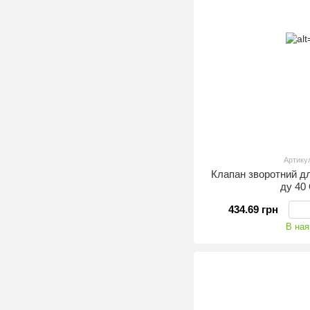
Артику
Клапан зворотний д
ду 4
434.69 грн
В ная