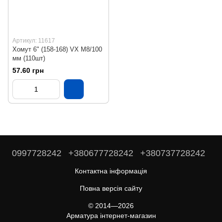
Артикул: 11617
Хомут 6" (158-168) VX М8/100
мм (110шт)
57.60 грн
0997728242
+380677728242
+380737728242
Контактна інформація
Повна версія сайту
© 2014—2026
Арматура інтернет-магазин