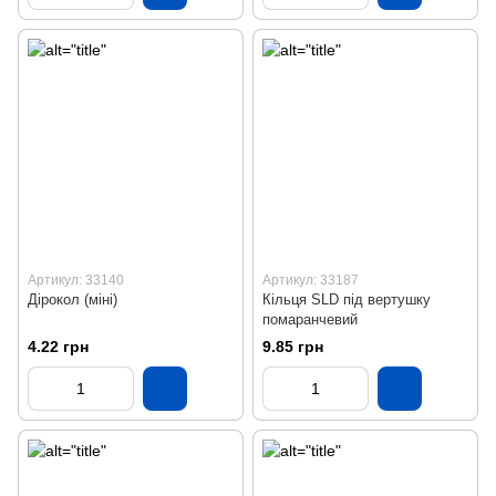
Артикул: 33140
Артикул: 33187
Дірокол (міні)
Кільця SLD під вертушку
помаранчевий
4.22 грн
9.85 грн