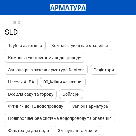
SLD
SLD
Трубна заготівка
Комплектуючі для опалення
Комплектуючі системи водопроводу
Запірно-регулююча арматура Danfoss
Радіатори
Насоси ALBA
00_Мійки неіржавкі
Все для саду та городу
Бойлери
Фітинги до ПЕ водопроводу
Запірна арматура
Поліпропіленова система водопроводу та опалення
Фільтрація для води
Змішувачі та мийки