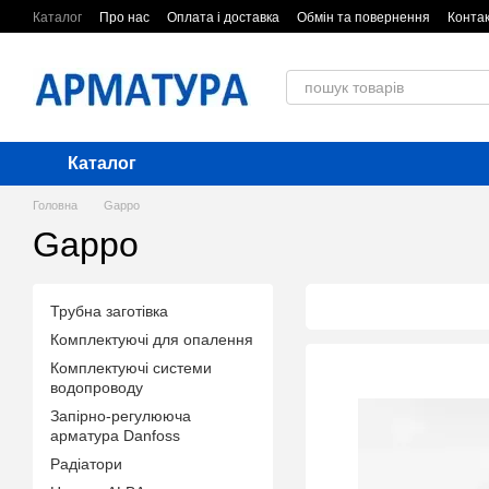
Перейти до основного контенту
Каталог
Про нас
Оплата і доставка
Обмін та повернення
Конта
Каталог
Головна
Gappo
Gappo
Трубна заготівка
Комплектуючі для опалення
Комплектуючі системи
водопроводу
Запірно-регулююча
арматура Danfoss
Радіатори