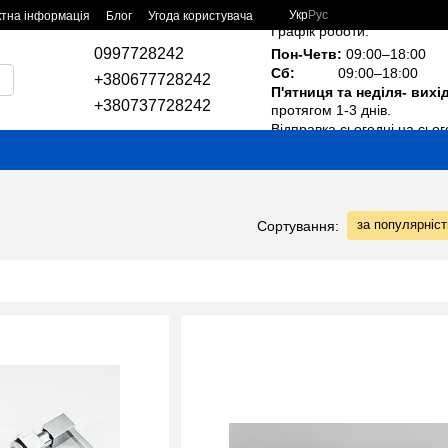
Укр
Рус
ктна інформація
Блог
Угода користувача
Графік роботи:
0997728242
Пон-Четв:
09:00–18:00
Сб:
09:00–18:00
+380677728242
П'ятниця та неділя- вихі
+380737728242
протягом 1-3 днів.
Відправка сьогодні на сьог
за популярніс
Сортування: