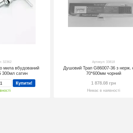
л: 32362
Артикул: 33818
го мила вбудований
Душовий Трап G86007-36 з нерж. 
 300мл сатин
70*600мм чорний
Купити!
1 878.08 грн
вності
Немає в наявності