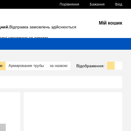
Порівняння
Бажання
Вхід
Мій кошик
дний.
Відправка замовлень здійснюється
одні узгоджується окремо.
Відображення:
тю
Армирование трубы
за назвою