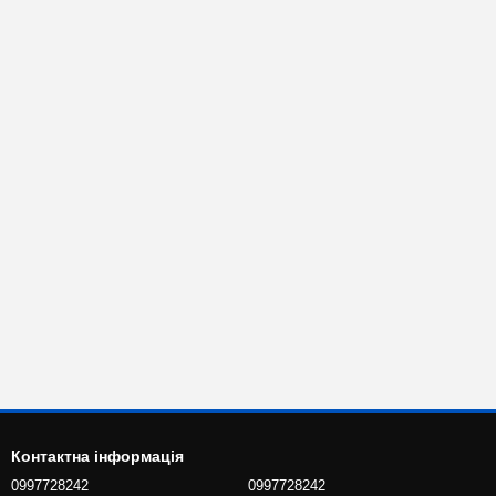
Контактна інформація
0997728242
0997728242