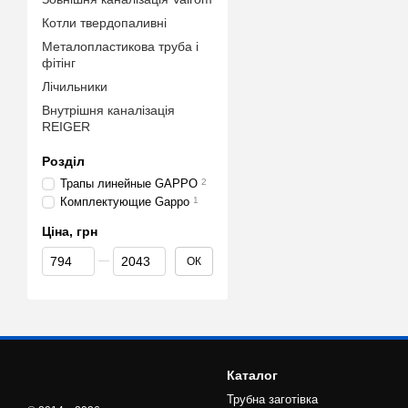
Котли твердопаливні
Металопластикова труба і
фітінг
Лічильники
Внутрішня каналізація
REIGER
Розділ
Трапы линейные GAPPO
2
Комплектующие Gappo
1
Ціна, грн
Від Ціна, грн
До Ціна, грн
ОК
Каталог
Трубна заготівка