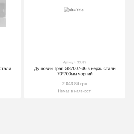
Артикул: 33819
стали
Душовий Трап G87007-36 з нерж. стали
70*700мм чорний
2 043.84 грн
Немає в наявності