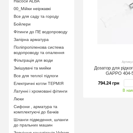
Насоси ALBA
00_Мійки неіржавкі
Все для саду та городу
Бойлери
Фітинги до ПЕ водопроводу
Запірна арматура
Поліпропіленова система
водопроводу та опалення
Фільтрація для води
Артику
Дозатор для рідко
Змішувачі та мийки
GAPPO 404-5
Все для теплої підлоги
794.24 грн
Електричні котли ТЕРМІЯ
В ная
Латунні і хромовані фітинги
Люки
Сифони , арматура та
комплектуючі до бачків
Шланги підведення, шланги
до пральних машин
Зовнішня каналізація Valrom