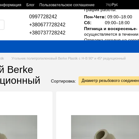
Укр
Рус
 информация
Блог
Пользовательское соглашение
График работы:
0997728242
Пон-Четв:
09:00–18:00
Сб:
09:00–18:00
+380677728242
Пятница и воскресенье-
+380737728242
осуществляется в течении 
Отправка сегодня на сего
tik
Угольник полипропиленовый Berke Plastik с Н-В 90* и 45* редукционный
й Berke
укционный
Диаметр резьбового соединен
Сортировка: