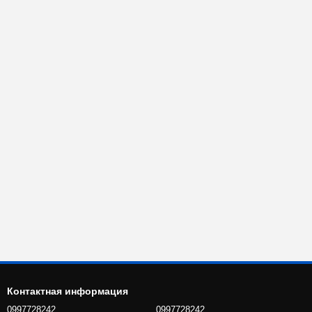
Контактная информация
0997728242
0997728242