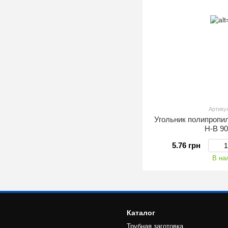
Артику
Угольник полипропил
Н-В 9
5.76 грн
В на
Каталог
Трубная заготовка