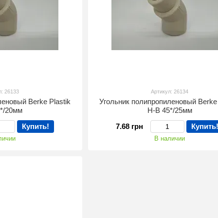
л: 26133
Артикул: 26134
еновый Berke Plastik
Угольник полипропиленовый Berke 
5*/20мм
Н-В 45*/25мм
Купить!
7.68 грн
Купить
личии
В наличии