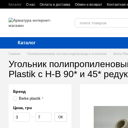
Перейти к основному контенту
Каталог
О нас
Оплата и доставка
Обмен и возврат
Контактная
Каталог
Главная
Полипропиленовая система водопровода и отопления
Berke Plas
Угольник полипропиленовы
Plastik с Н-В 90* и 45* ред
Бренд
Berke plastik
4
Цена, грн
От Цена, грн
До Цена, грн
OK