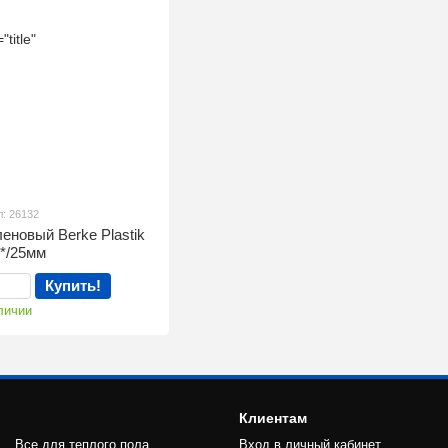
л: 26132
еновый Berke Plastik
0*/25мм
Купить!
личии
Клиентам
Все для теплого пола
Вход в личный кабинет