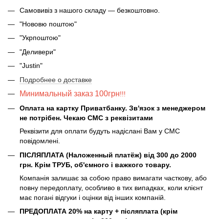
Самовивіз з нашого складу — безкоштовно.
"Нововю поштою"
"Укрпоштою"
"Деливери"
"Justin"
Подробнее о доставке
Минимальный заказ 100грн
!!!
Оплата на картку Приватбанку. Зв'язок з менеджером
не потрібен. Чекаю СМС з реквізитами
Реквізити для оплати будуть надіслані Вам у СМС
повідомлені.
ПІСЛЯПЛАТА (Наложенный платёж) від 300 до 2000
грн. Крім ТРУБ, об'ємного і важкого товару.
Компанія залишає за собою право вимагати часткову, або
повну передоплату, особливо в тих випадках, коли клієнт
має погані відгуки і оцінки від інших компаній.
ПРЕДОПЛАТА 20% на карту + післяплата (крім