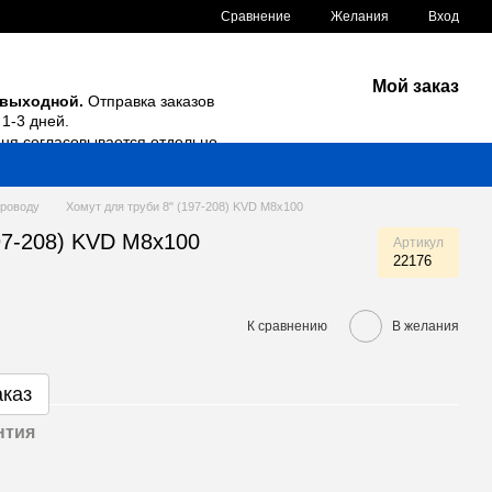
Сравнение
Желания
Вход
Мой заказ
 выходной.
Отправка заказов
1-3 дней.
дня согласовывается отдельно.
проводу
Хомут для труби 8" (197-208) KVD М8х100
97-208) KVD М8х100
Артикул
22176
К сравнению
В желания
аказ
нтия