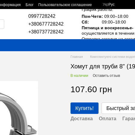
Укр
Рус
 информация
Блог
Пользовательское соглашение
График работы:
0997728242
Пон-Четв:
09:00–18:00
Сб:
09:00–18:00
+380677728242
Пятница и воскресенье-
+380737728242
осуществляется в течении 
Отправка сегодня на сего
Главная
Комплектуючі системи водо
Хомут для труби 8" (1
В наличии
Оставить отзыв
107.60 грн
Купить!
Быстрый з
Доставка
Оплата
Гара