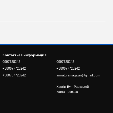
Контактная информация
0997728242
0997728242
+380677728242
+380677728242
+380737728242
armaturamagazin@gmail.com
Харків. Вул. Раевськой
Карта проезда