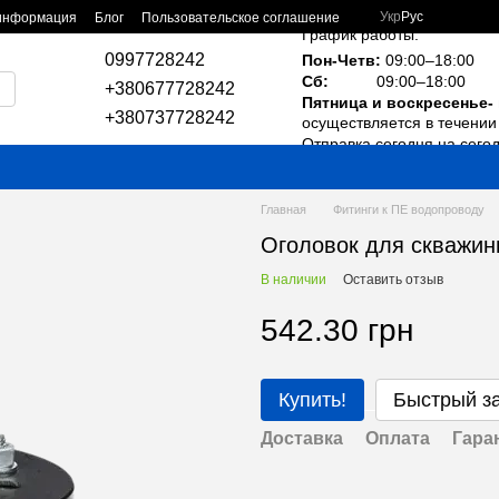
Укр
Рус
 информация
Блог
Пользовательское соглашение
График работы:
0997728242
Пон-Четв:
09:00–18:00
Сб:
09:00–18:00
+380677728242
Пятница и воскресенье-
+380737728242
осуществляется в течении 
Отправка сегодня на сего
Главная
Фитинги к ПЕ водопроводу
Оголовок для скважи
В наличии
Оставить отзыв
542.30 грн
Купить!
Быстрый з
Доставка
Оплата
Гара