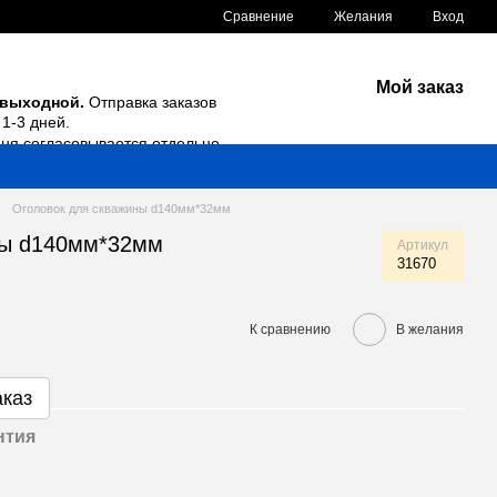
Сравнение
Желания
Вход
Мой заказ
 выходной.
Отправка заказов
1-3 дней.
дня согласовывается отдельно.
Оголовок для скважины d140мм*32мм
ны d140мм*32мм
Артикул
31670
К сравнению
В желания
аказ
нтия