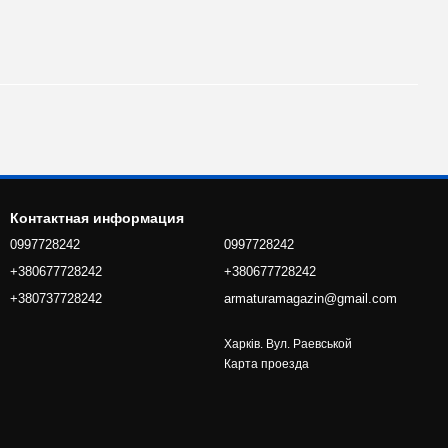
Контактная информация
0997728242
0997728242
+380677728242
+380677728242
+380737728242
armaturamagazin@gmail.com
Харків. Вул. Раевськой
Карта проезда