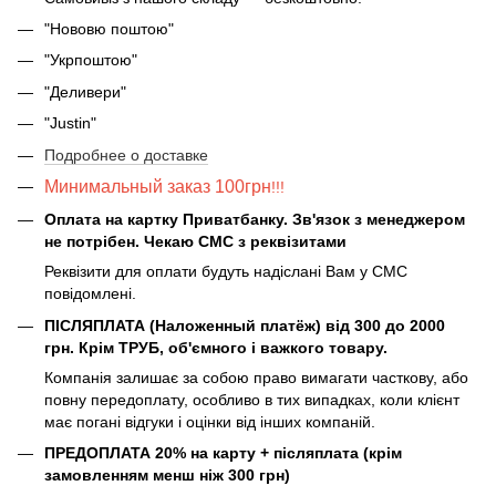
"Нововю поштою"
"Укрпоштою"
"Деливери"
"Justin"
Подробнее о доставке
Минимальный заказ 100грн
!!!
Оплата на картку Приватбанку. Зв'язок з менеджером
не потрібен. Чекаю СМС з реквізитами
Реквізити для оплати будуть надіслані Вам у СМС
повідомлені.
ПІСЛЯПЛАТА (Наложенный платёж) від 300 до 2000
грн. Крім ТРУБ, об'ємного і важкого товару.
Компанія залишає за собою право вимагати часткову, або
повну передоплату, особливо в тих випадках, коли клієнт
має погані відгуки і оцінки від інших компаній.
ПРЕДОПЛАТА 20% на карту + післяплата (крім
замовленням менш ніж 300 грн)