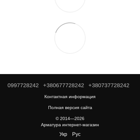
0997728242
+380677728242
+380737728242
Контактная информация
Полная версия сайта
© 2014—2026
Арматура интернет-магазин
Укр
Рус