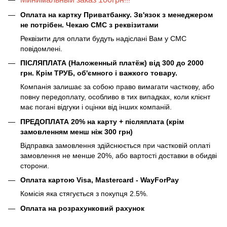
Оплата на картку Приватбанку. Зв'язок з менеджером
не потрібен. Чекаю СМС з реквізитами
Реквізити для оплати будуть надіслані Вам у СМС
повідомлені.
ПІСЛЯПЛАТА (Наложенный платёж) від 300 до 2000
грн. Крім ТРУБ, об'ємного і важкого товару.
Компанія залишає за собою право вимагати часткову, або
повну передоплату, особливо в тих випадках, коли клієнт
має погані відгуки і оцінки від інших компаній.
ПРЕДОПЛАТА 20% на карту + післяплата (крім
замовленням менш ніж 300 грн)
Відправка замовлення здійснюється при частковій оплаті
замовлення не менше 20%, або вартості доставки в обидві
сторони.
Оплата картою Visa, Mastercard - WayForPay
Комісія яка стягується з покупця 2.5%.
Оплата на розрахунковий рахунок