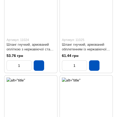
Артикул: 11024
Артикул: 11025
Шланг гнучкий, армований
Шланг гнучкий, армований
опліткою з нержавіючої сталі
обплетенням із нержавіючої
(ВВ), L = 200 мм
сталі (ВВ), L = 300 мм
53.76 грн
61.44 грн