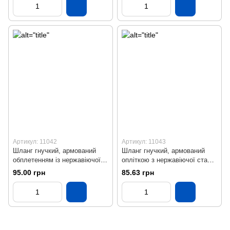
Артикул: 11042
Артикул: 11043
Шланг гнучкий, армований
Шланг гнучкий, армований
обплетенням із нержавіючої
опліткою з нержавіючої сталі
сталі (ВЗ), L = 700 мм
(ВЗ), L = 800 мм
95.00 грн
85.63 грн