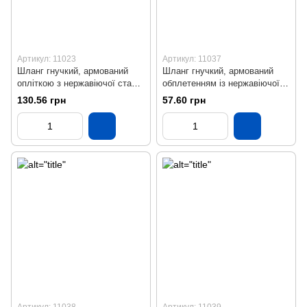
Артикул: 11023
Артикул: 11037
Шланг гнучкий, армований
Шланг гнучкий, армований
опліткою з нержавіючої сталі
обплетенням із нержавіючої
(ВВ), L = 2000 мм
сталі (ВЗ), L = 200 мм
130.56 грн
57.60 грн
Артикул: 11038
Артикул: 11039