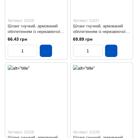
Артикул: 11026
Артикул: 11027
Шланг гнучкий, армований
Шланг гнучкий, армований
обплетенням із нержавіючої
обплетенням із нержавіючої
сталі (ВВ), L = 400 мм
сталі (ВВ), L = 500 мм
66.43 грн
69.89 грн
Артикул: 11028
Артикул: 11029
Шланг гнучкий, армований
Шланг гнучкий, армований