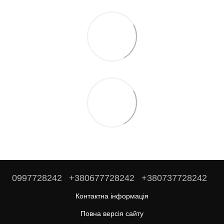
0997728242
+380677728242
+380737728242
Контактна інформація
Повна версія сайту