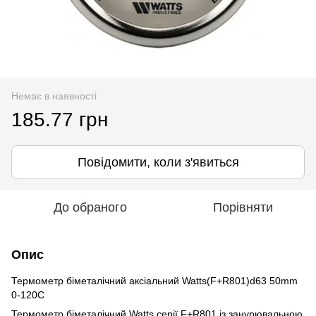
Немає в наявності
185.77 грн
Повідомити, коли з'явиться
До обраного
Порівняти
Опис
Термометр біметалічний аксіальний Watts(F+R801)d63 50mm
0-120C
Термометр біметалічний Watts серії F+R801 із занурювальною