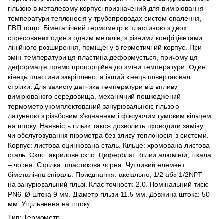
гільзою в металевому корпусі призначений для вимірювання
температури теплоносія у трубопроводах систем опалення,
ГВП тощо. Біметалічний термометр є пластиною з двох
спресованих один з одним металів, з різними коефіцієнтами
лінійного розширення, поміщену в герметичний корпус. При
зміні температури ця пластина деформується, причому ця
деформація прямо пропорційна до зміни температури. Один
кінець пластини закріплено, а інший кінець повертає вал
стрілки. Для захисту датчика температури від впливу
вимірюваного середовища, механічний пошкоджений
термометр укомплектований занурювальною гільзою
латунною з різьбовим з'єднанням і фіксуючим гумовим кільцем
на штоку. Наявність гільзи також дозволить проводити заміну
чи обслуговування пірометра без зливу теплоносія із системи.
Корпус: листова оцинкована сталь. Кільце: хромована листова
сталь. Скло: акрилове скло. Циферблат: білий алюміній, шкала
– чорна. Стрілка: пластикова чорна. Чутливий елемент:
біметалічна спіраль. Приєднання: аксіально, 1/2 або 1/2NPT
на занурювальний гільзі. Клас точності: 2.0. Номінальний тиск:
PN6. Ø штока 9 мм. Діаметр гільзи 11,5 мм. Довжина штока: 50
мм. Ущільнення на штоку.
Тип: Термометр