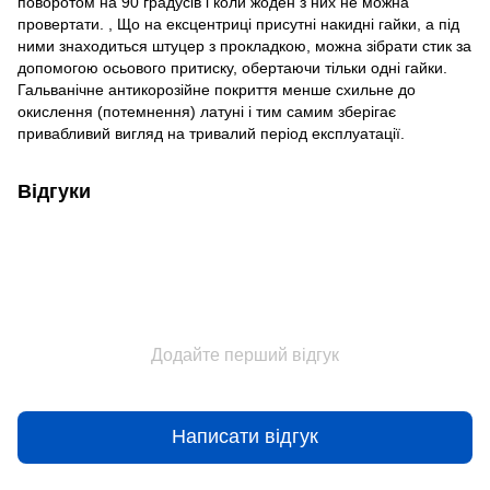
поворотом на 90 градусів і коли жоден з них не можна
провертати. , Що на ексцентриці присутні накидні гайки, а під
ними знаходиться штуцер з прокладкою, можна зібрати стик за
допомогою осьового притиску, обертаючи тільки одні гайки.
Гальванічне антикорозійне покриття менше схильне до
окислення (потемнення) латуні і тим самим зберігає
привабливий вигляд на тривалий період експлуатації.
Відгуки
Додайте перший відгук
Написати відгук