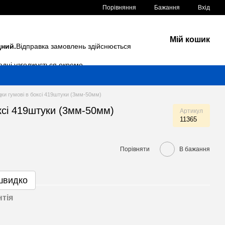
Порівняння
Бажання
Вхід
Мій кошик
дний.
Відправка замовлень здійснюється
одні узгоджується окремо.
ки гумові в боксі 419штуки (3мм-50мм)
ксі 419штуки (3мм-50мм)
Артикул
11365
Порівняти
В бажання
швидко
нтія