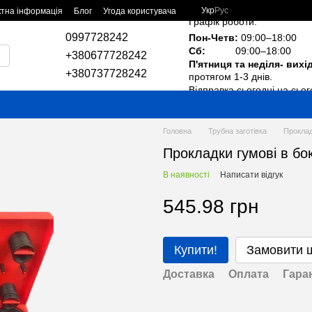
Укр
Рус
ктна інформація
Блог
Угода користувача
Графік роботи:
0997728242
Пон-Четв:
09:00–18:00
Сб:
09:00–18:00
+380677728242
П'ятниця та неділя- вихі
+380737728242
протягом 1-3 днів.
Відправка сьогодні на сьог
Головна
Трубна заготівка
Проклад
Прокладки гумові в бо
В наявності
Написати відгук
545.98 грн
Купити!
Замовити 
Доставка
Оплата
Гара