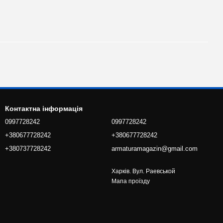
Контактна інформація
0997728242
0997728242
+380677728242
+380677728242
+380737728242
armaturamagazin@gmail.com
Харків. Вул. Раевськой
Мапа проїзду