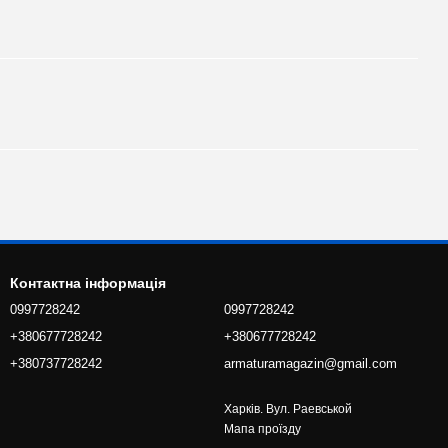
Контактна інформація
0997728242
0997728242
+380677728242
+380677728242
+380737728242
armaturamagazin@gmail.com
Харків. Вул. Раевськой
Мапа проїзду