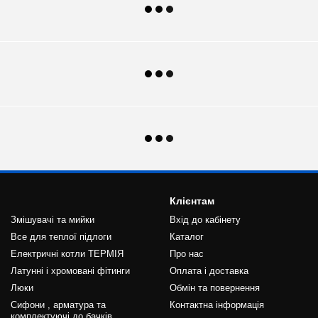
Клієнтам
Змішувачі та мийки
Вхід до кабінету
Все для теплої підлоги
Каталог
Електричні котли ТЕРМІЯ
Про нас
Латунні і хромовані фітинги
Оплата і доставка
Люки
Обмін та повернення
Сифони , арматура та
Контактна інформація
комплектуючі до бачків