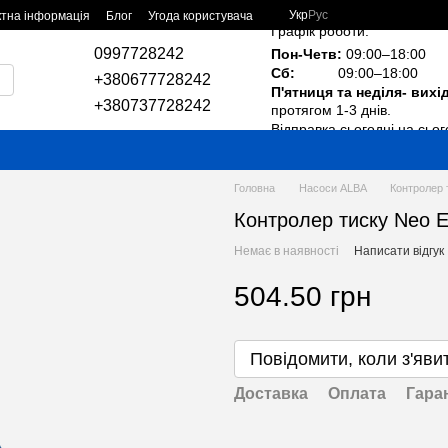
Укр
Рус
ктна інформація
Блог
Угода користувача
Графік роботи:
0997728242
Пон-Четв:
09:00–18:00
Сб:
09:00–18:00
+380677728242
П'ятниця та неділя- вихі
+380737728242
протягом 1-3 днів.
Відправка сьогодні на сьог
Головна
Насоси ALBA
Контролер 
Контролер тиску Neo 
Немає в наявності
Написати відгук
504.50 грн
Повідомити, коли з'яви
Доставка
Оплата
Гара