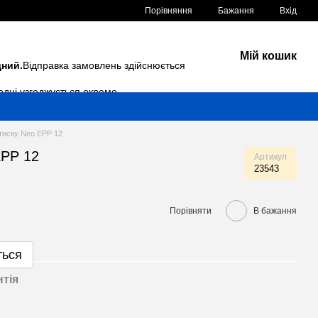
Порівняння
Бажання
Вхід
Мій кошик
дний.
Відправка замовлень здійснюється
одні узгоджується окремо.
тиску Neo EPP 12
EPP 12
Артикул
23543
Порівняти
В бажання
ться
нтія