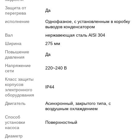
Защита от
Да
перегрева
исполнение
Однофазное, с установленным в коробку
выводов конденсатором
Вал
нержавеющая сталь AISI 304
Ширина
275 мм
Повышение
Да
давления
Напряжение
220~240 В
сети
Класс защиты
корпусов
IP44
электронного
оборудования
Двигатель
Асинхронный, закрытого типа, с
воздушным охлаждением
Способ
установки
Поверхностный
насоса
Диаметр