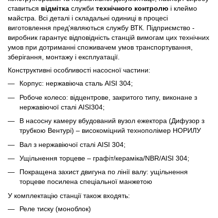
ставиться
відмітка
служби
технічного контролю
і клеймо
майстра. Всі деталі і складальні одиниці в процесі
виготовлення пред'являються службу ВТК. Підприємство -
виробник гарантує відповідність станцій вимогам цих технічних
умов при дотриманні споживачем умов транспортування,
зберігання, монтажу і експлуатації.
Конструктивні особливості насосної частини:
Корпус: нержавіюча сталь AISI 304;
Робоче колесо: відцентрове, закритого типу, виконане з
нержавіючої сталі AISI304;
В насосну камеру вбудований вузол ежектора (Дифузор з
трубкою Вентурі) – високоміцний технополімер НОРИЛУ
Вал з нержавіючої сталі AISI 304;
Ущільнення торцеве – графіт/кераміка/NBR/AISI 304;
Покращена захист двигуна по лінії валу: ущільнення
торцеве посилена спеціальної манжетою
У комплектацію станції також входять:
Реле тиску (моноблок)