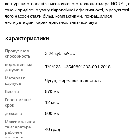
вентурі виготовлені з високоякісного технополімера NORYL, а
також приділено увагу гідравлічної ефективності, в результаті
чого насоси стали більш компактними, покращилися
експлуатаційні характеристики, знизився шум.
Характеристики
Пропускная
3.24 куб. м/час
способность
нормативный
ТУ У 28.1-2540801233-001:2018
документ
Материал
Чугун, Нержавеющая сталь
корпуса
Висота
570 мм
Гарантийный
12 мес
срок
довжина
500 мм
Максимальная
температура
40 град.
рабочей
жидкости