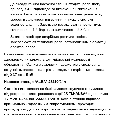
До складу кожної насосної станції входить реле тиску –
прилад, який відповідає за включення і виключення
насоса. Реле тиску включає і вимикає електронасос від
мережі в залежності від величини тиску в системі
водопостачання. Заводське налаштування реле: тиск
включення – 1,4 бар, тиск вимикання – 2,8 бар.
Захист станції при аварійних режимах роботи
забезпечується тепловим реле, встановленим в обмотці
електронасоса.
Найважливішим елементом системи є насос, саме від його
характеристик залежать функціональні можливості
обладнання. Одним з важливих параметрів є споживана
потужність насоса, яка в різних моделях варіюється в межах
від 0.37 до 1.5 кВт.
Насосна станція *ALBA* JS110/24л
Станція виготовлена на базі самовсмоктуючого струминно –
відцентрового електронасоса серії JS
ТМ*ALBA*
згідно вимог
ТУ У 28.1-2540801233-001:2018
. Кожна станція підлягає
приймально - здавальним випробуванням, проходить
процедуру вхідного контролю і після перевірки на відповідність
конструкторській та нормативної документації, паспорт виробу