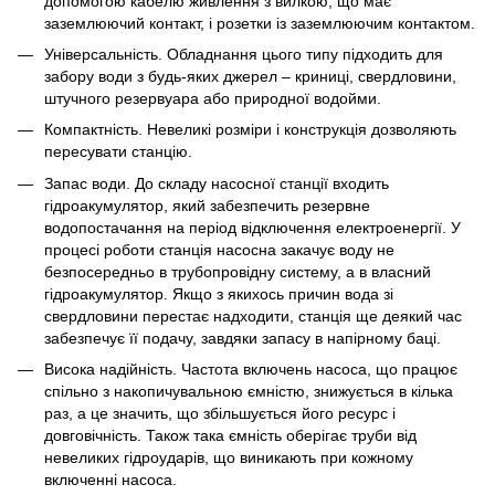
допомогою кабелю живлення з вилкою, що має
заземлюючий контакт, і розетки із заземлюючим контактом.
Універсальність. Обладнання цього типу підходить для
забору води з будь-яких джерел – криниці, свердловини,
штучного резервуара або природної водойми.
Компактність. Невеликі розміри і конструкція дозволяють
пересувати станцію.
Запас води. До складу насосної станції входить
гідроакумулятор, який забезпечить резервне
водопостачання на період відключення електроенергії. У
процесі роботи станція насосна закачує воду не
безпосередньо в трубопровідну систему, а в власний
гідроакумулятор. Якщо з якихось причин вода зі
свердловини перестає надходити, станція ще деякий час
забезпечує її подачу, завдяки запасу в напірному баці.
Висока надійність. Частота включень насоса, що працює
спільно з накопичувальною ємністю, знижується в кілька
раз, а це значить, що збільшується його ресурс і
довговічність. Також така ємність оберігає труби від
невеликих гідроударів, що виникають при кожному
включенні насоса.