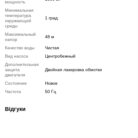
мощность
Минимальная
температура
1 град.
окружающей
среды
Максимальный
48 м
напор
Качество воды
Чистая
Вид насоса
Центробежный
Дополнительная
защита
Двойная лакировка обмотки
двигателя
Состояние
Новое
Частота
50 Гц
Відгуки