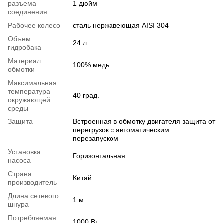
разъема
1 дюйм
соединения
Рабочее колесо
сталь нержавеющая AISI 304
Объем
24 л
гидробака
Материал
100% медь
обмотки
Максимальная
температура
40 град.
окружающей
среды
Защита
Встроенная в обмотку двигателя защита от
перегрузок с автоматическим
перезапуском
Установка
Горизонтальная
насоса
Страна
Китай
производитель
Длина сетевого
1 м
шнура
Потребляемая
1000 Вт