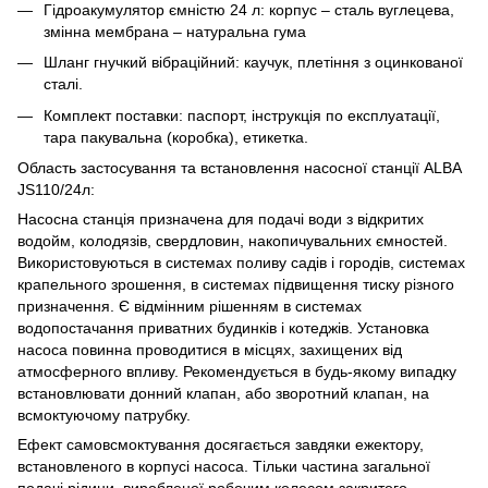
Гідроакумулятор ємністю 24 л: корпус – сталь вуглецева,
змінна мембрана – натуральна гума
Шланг гнучкий вібраційний: каучук, плетіння з оцинкованої
сталі.
Комплект поставки: паспорт, інструкція по експлуатації,
тара пакувальна (коробка), етикетка.
Область застосування та встановлення насосної станції ALBA
JS110/24л:
Насосна станція призначена для подачі води з відкритих
водойм, колодязів, свердловин, накопичувальних ємностей.
Використовуються в системах поливу садів і городів, системах
крапельного зрошення, в системах підвищення тиску різного
призначення. Є відмінним рішенням в системах
водопостачання приватних будинків і котеджів. Установка
насоса повинна проводитися в місцях, захищених від
атмосферного впливу. Рекомендується в будь-якому випадку
встановлювати донний клапан, або зворотний клапан, на
всмоктуючому патрубку.
Ефект самовсмоктування досягається завдяки ежектору,
встановленого в корпусі насоса. Тільки частина загальної