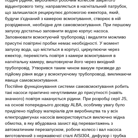
подачі рідини, виробленої робочим колесом закритого
відцентрового типу, направляється в нагнітальний патрубок,
що залишилася рециркулює допомогою ежектора, який,
будучи з'єднаний з камерою всмоктування, створює в ній
розрідження, необхідне для самовсмоктування. При першому
запуску достатньо заповнити водою корпус насоса.
Заповнювати всмоктуючий трубопровід і видаляти можливо
присутні повітряні пробки немає необхідності. У момент
запуску вода, що міститься в корпусі, циркулюючи через
ежектор, перемістить повітря з камери всмоктування в
нагнітальну камеру, виштовхуючи його через вихідний
трубопровід. Утворився таким чином вакуум призведе до
підйому рівня води у всмоктуючому трубопроводі, викликаючи
явище самовсмоктування.
Постійне функціонування системи самовсмоктування робить
такі насоси практично нечутливими до присутності (навіть
значного) повітря накачується рідини. При розробці серії JS,
на основі попереднього досвіду ALBA, особливу увагу було
приділено підбору матеріалів для виробництва та у всіх
електродвигунах насосів використовується виключно мідна
обмотка, в яку вбудована захист від перевантажень з
автоматичним перезапуском, робоче колесо і вал насоса
виготовлений з нержавіючої сталі AISI304, дифузор і трубка