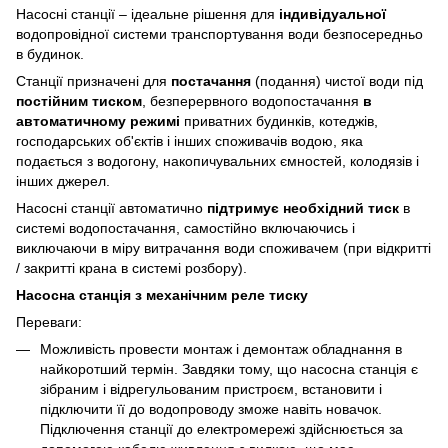
Насосні станції – ідеальне рішення для
індивідуальної
водопровідної системи транспортування води безпосередньо
в будинок.
Станції призначені для
постачання
(подання) чистої води під
постійним тиском
, безперервного водопостачання
в
автоматичному режимі
приватних будинків, котеджів,
господарських об'єктів і інших споживачів водою, яка
подається з водогону, накопичувальних ємностей, колодязів і
інших джерел.
Насосні станції автоматично
підтримує необхідний тиск
в
системі водопостачання, самостійно включаючись і
виключаючи в міру витрачання води споживачем (при відкритті
/ закритті крана в системі розбору).
Насосна станція з механічним реле тиску
Переваги:
Можливість провести монтаж і демонтаж обладнання в
найкоротший термін. Завдяки тому, що насосна станція є
зібраним і відрегульованим пристроєм, встановити і
підключити її до водопроводу зможе навіть новачок.
Підключення станції до електромережі здійснюється за